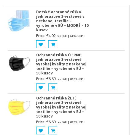
Detské ochranné rúška
jednorazové 3-vrstvové z
netkanej textílie –
vyrobené v EÚ – MODRÉ – 10
kusov
Price:
€
4,02
bez DPH |
€
4,94
s DPH
Ochranné rúška ČIERNE
jednorazové 3-vrstvové
vysokej kvality z netkanej
textílie – vyrobené v EÚ –
50 kusov
Price:
€
6,69
bez DPH |
€
8,23
s DPH
Ochranné rúška ŽLTÉ
jednorazové 3-vrstvové
vysokej kvality z netkanej
textílie – vyrobené v EÚ –
50 kusov
Price:
€
6,69
bez DPH |
€
8,23
s DPH