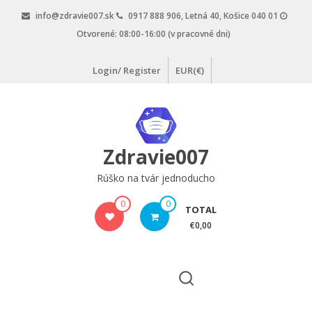
Skip
info@zdravie007.sk
0917 888 906, Letná 40, Košice 040 01
to
Otvorené: 08:00-16:00 (v pracovné dni)
content
Login/ Register
EUR(€)
Zdravie007
Rúško na tvár jednoducho
0
0
TOTAL
€0,00