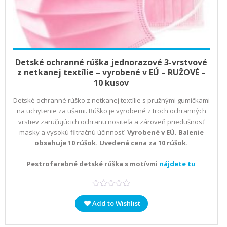
Add to cart
€
4,02
bez DPH |
€
4,94
s DPH
Detské ochranné rúška jednorazové 3-vrstvové
z netkanej textílie – vyrobené v EÚ – RUŽOVÉ –
10 kusov
Detské ochranné rúško z netkanej textílie s pružnými gumičkami
na uchytenie za ušami. Rúško je vyrobené z troch ochranných
vrstiev zaručujúcich ochranu nositeľa a zároveň priedušnosť
masky a vysokú filtračnú účinnosť.
Vyrobené v EÚ. Balenie
obsahuje 10 rúšok. Uvedená cena za 10 rúšok.
Pestrofarebné detské rúška s motívmi
nájdete tu
Add to Wishlist