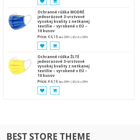
Ochranné rúška MODRÉ
jednorázové 3-vrstvové
vysokej kvality z netkanej
textílie – vyrobené v EÚ –
10 kusov
Price:
€
4,18
bez DPH |
€
5,14
s DPH
Ochranné rúška ŽLTÉ
jednorazové 3-vrstvové
vysokej kvality z netkanej
textílie – vyrobené v EÚ –
10 kusov
Price:
€
4,18
bez DPH |
€
5,14
s DPH
ZDRAVIE
BEST STORE THEME