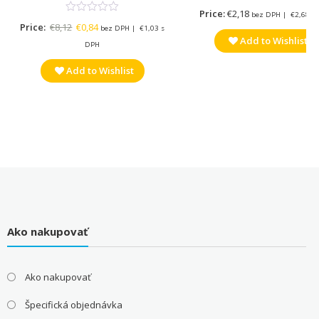
Price:
€
2,18
bez DPH |
€
2,68
s
Original
Current
Price:
€
8,12
€
0,84
bez DPH |
€
1,03
s
Add to Wishlist
price
price
DPH
was:
is:
Add to Wishlist
€8,12.
€0,84.
Ako nakupovať
Ako nakupovať
Špecifická objednávka