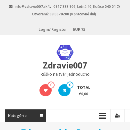
Skip
info@zdravie007.sk
0917 888 906, Letná 40, Košice 040 01
to
Otvorené: 08:00-16:00 (v pracovné dni)
content
Login/ Register
EUR(€)
Zdravie007
Rúško na tvár jednoducho
0
0
TOTAL
€0,00
Kategórie