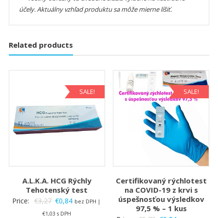
účely. Aktuálny vzhľad produktu sa môže mierne líšiť.
Related products
SALE!
SALE!
A.L.K.A. HCG Rýchly
Certifikovaný rýchlotest
Tehotenský test
na COVID-19 z krvi s
úspešnosťou výsledkov
Original
Current
Price:
€
3,27
€
0,84
bez DPH |
97,5 % – 1 kus
price
price
€
1,03
s DPH