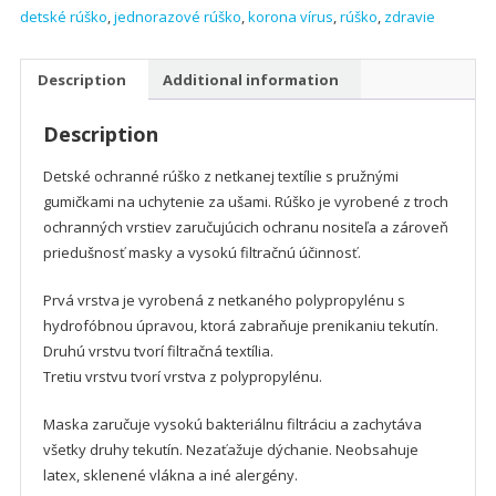
detské rúško
,
jednorazové rúško
,
korona vírus
,
rúško
,
zdravie
3-
vrstvové
z
Description
Additional information
netkanej
textílie
Description
-
vyrobené
Detské ochranné rúško z netkanej textílie s pružnými
v
gumičkami na uchytenie za ušami. Rúško je vyrobené z troch
EÚ
ochranných vrstiev zaručujúcich ochranu nositeľa a zároveň
-
priedušnosť masky a vysokú filtračnú účinnosť.
MODRÉ
-
Prvá vrstva je vyrobená z netkaného polypropylénu s
10
hydrofóbnou úpravou, ktorá zabraňuje prenikaniu tekutín.
kusov
Druhú vrstvu tvorí filtračná textília.
quantity
Tretiu vrstvu tvorí vrstva z polypropylénu.
Maska zaručuje vysokú bakteriálnu filtráciu a zachytáva
všetky druhy tekutín. Nezaťažuje dýchanie. Neobsahuje
latex, sklenené vlákna a iné alergény.