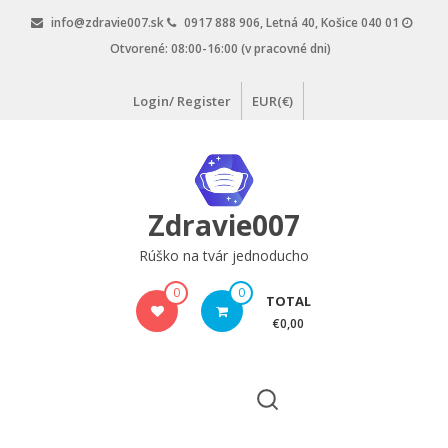
Skip
info@zdravie007.sk
0917 888 906, Letná 40, Košice 040 01
to
Otvorené: 08:00-16:00 (v pracovné dni)
content
Login/ Register
EUR(€)
Zdravie007
Rúško na tvár jednoducho
0
0
TOTAL
€0,00