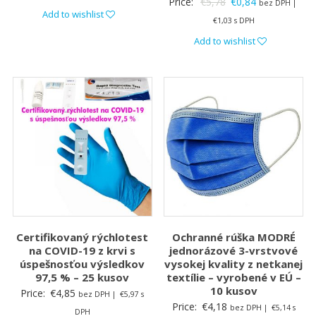
Original
Current
Price:
€
5,78
€
0,84
bez DPH |
was:
is:
Add to wishlist
price
price
€
1,03
s DPH
€3,27.
€0,84.
was:
is:
Add to wishlist
€5,78.
€0,84.
Certifikovaný rýchlotest
Ochranné rúška MODRÉ
na COVID-19 z krvi s
jednorázové 3-vrstvové
úspešnosťou výsledkov
vysokej kvality z netkanej
97,5 % – 25 kusov
textílie – vyrobené v EÚ –
10 kusov
Price:
€
4,85
bez DPH |
€
5,97
s
Price:
€
4,18
bez DPH |
€
5,14
s
DPH