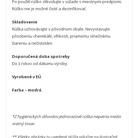
Po použití rúško zlikvidujte v súlade s miestnymi predpismi.
Rúško nie je možné čistiť a dezinfikovať.
Skladovanie
Rúška uchovávajte v pôvodnom obale. Nevystavujte
pôsobeniu chemikálií, vlhkosti, priamemu slnečnému
žiareniu a nečistotám.
Doporučená doba spotreby
Do 3 rokov od dátumu výroby.
Vyrobené v EÚ.
Farba – modrá.
*Z hygienických dôvodov jednorazové rúška nepatria medzi
vratný tovar.
** Všetky obrázky tu uvedené slúžia výlučne na ilustračné