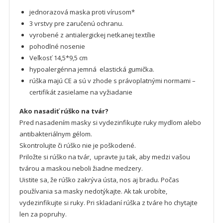
jednorazová maska ​​proti vírusom*
3 vrstvy pre zaručenú ochranu.
vyrobené z antialergickej netkanej textílie
pohodlné nosenie
Veľkosť 14,5*9,5 cm
hypoalergénna jemná elastická gumička.
rúška majú CE a sú v zhode s právoplatnými normami –
certifikát zasielame na vyžiadanie
Ako nasadiť rúško na tvár?
Pred nasadením masky si vydezinfikujte ruky mydlom alebo
antibakteriálnym gélom.
Skontrolujte či rúško nie je poškodené.
Priložte si rúško na tvár, upravte ju tak, aby medzi vašou
tvárou a maskou neboli žiadne medzery.
Uistite sa, že rúško zakrýva ústa, nos aj bradu. Počas
používania sa masky nedotýkajte. Ak tak urobíte,
vydezinfikujte si ruky. Pri skladaní rúška z tváre ho chytajte
len za popruhy.