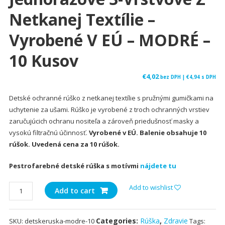
Netkanej Textílie –
Vyrobené V EÚ – MODRÉ –
10 Kusov
€
4,02
bez DPH |
€
4,94
s DPH
Detské ochranné rúško z netkanej textílie s pružnými gumičkami na
uchytenie za ušami. Rúško je vyrobené z troch ochranných vrstiev
zaručujúcich ochranu nositeľa a zároveň priedušnosť masky a
vysokú filtračnú účinnosť.
Vyrobené v EÚ. Balenie obsahuje 10
rúšok. Uvedená cena za 10 rúšok.
Pestrofarebné detské rúška s motívmi
nájdete tu
Detské
Add to wishlist
Add to cart
ochranné
rúška
Categories:
Rúška
,
Zdravie
SKU:
detskeruska-modre-10
Tags:
jednorazové