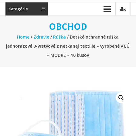
Kategórie
OBCHOD
Home
/
Zdravie
/
Rúška
/ Detské ochranné rúška
jednorazové 3-vrstvové z netkanej textílie – vyrobené v EÚ
– MODRÉ – 10 kusov