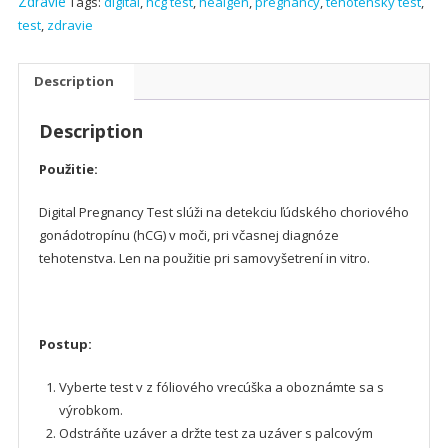
quantity
Zdravie
Tags:
digital
,
hcg test
,
healgen
,
pregnancy
,
tehotenský test
,
test
,
zdravie
Description
Description
Použitie:
Digital Pregnancy Test slúži na detekciu ľúdského choriového
gonádotropínu (hCG) v moči, pri včasnej diagnóze
tehotenstva. Len na použitie pri samovyšetrení in vitro.
Postup:
Vyberte test v z fóliového vrecúška a oboznámte sa s
výrobkom.
Odstráňte uzáver a držte test za uzáver s palcovým