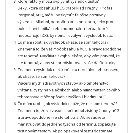
Ktoré faktory môžu ovplyvniť výsledok testu?
Lieky, ktoré obsahujú hCG (napríklad Pregnyl, Profasi,
Pergonal, APL), môžu poskytnúť falošne pozitívny
výsledok. Alkohol, perorálna antikoncepcia, lieky proti
bolesti, antibiotiká alebo hormonálna liečba, ktoré
neobsahujú hCG, by nemali ovplyvniť výsledok testu.
Čo mám robiť, ak výsledok ukáže, že som tehotná?
Znamená to, že váš moč obsahuje hCG a pravdepodobne
ste tehotná. Navštívte svojho lekára, aby vám potvrdil, že
ste tehotná, a aby ste prediskutovali vaše ďalšie kroky.
Znamená výsledok niečo iné ako normálne tehotenstvo,
ak ukáže, že som tehotná?
Viacero iných zdravotných stavov ako tehotenstvo,
vrátane, cysty na vaječníkoch alebo mimomaternicového
tehotenstva môže spôsobiť zvýšenú hladinu hCG.
Čo mám urobiť, ak výsledok ukáže, že nie som tehotná?
Znamená to, že vo vašom moči nebol zistený žiadny hCG
a pravdepodobne nie ste tehotná. Ak nezačnete
menštruovať do jedného týždňa od termínu, zopakujte
test novým testom. Ak po opakovaní testu dostanete