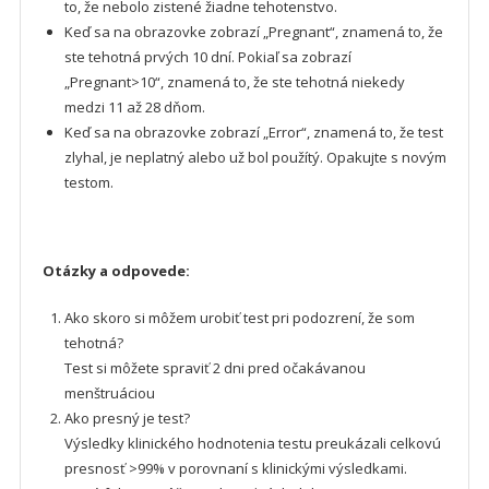
to, že nebolo zistené žiadne tehotenstvo.
Keď sa na obrazovke zobrazí „Pregnant“, znamená to, že
ste tehotná prvých 10 dní. Pokiaľ sa zobrazí
„Pregnant>10“, znamená to, že ste tehotná niekedy
medzi 11 až 28 dňom.
Keď sa na obrazovke zobrazí „Error“, znamená to, že test
zlyhal, je neplatný alebo už bol použítý. Opakujte s novým
testom.
Otázky a odpovede:
Ako skoro si môžem urobiť test pri podozrení, že som
tehotná?
Test si môžete spraviť 2 dni pred očakávanou
menštruáciou
Ako presný je test?
Výsledky klinického hodnotenia testu preukázali celkovú
presnosť >99% v porovnaní s klinickými výsledkami.