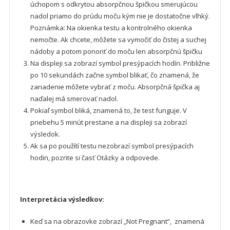
úchopom s odkrytou absorpčnou špičkou smerujúcou
nadol priamo do prúdu moču kým nie je dostatočne vlhký.
Poznámka: Na okienka testu a kontrolného okienka
nemočte. Ak chcete, môžete sa vymočiť do čistej a suchej
nádoby a potom ponoriť do moču len absorpčnú špičku
Na displeji sa zobrazí symbol presýpacích hodín. Približne
po 10 sekundách začne symbol blikať, čo znamená, že
zariadenie môžete vybrať z moču. Absorpčná špička aj
naďalej má smerovať nadol.
Pokiaľ symbol bliká, znamená to, že test funguje. V
priebehu 5 minút prestane a na displeji sa zobrazí
výsledok.
Ak sa po použítí testu nezobrazí symbol presýpacích
hodin, pozrite si časť Otázky a odpovede.
Interpretácia výsledkov:
Keď sa na obrazovke zobrazí „Not Pregnant“, znamená