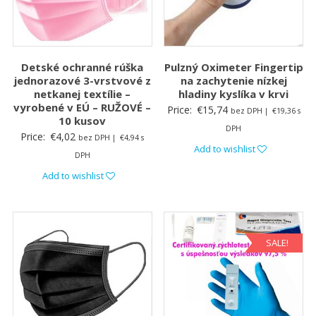
Detské ochranné rúška
Pulzný Oximeter Fingertip
jednorazové 3-vrstvové z
na zachytenie nízkej
netkanej textílie –
hladiny kyslíka v krvi
vyrobené v EÚ – RUŽOVÉ –
Price:
€
15,74
bez DPH |
€
19,36
s
10 kusov
DPH
Price:
€
4,02
bez DPH |
€
4,94
s
Add to wishlist
DPH
Add to wishlist
SALE!