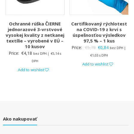
Ochranné rúška ČIERNE
Certifikovaný rýchlotest
jednorazové 3-vrstvové
na COVID-19 z krvi s
vysokej kvality z netkanej
úspešnosťou výsledkov
textílie – vyrobené v EÚ –
97,5 % – 1 kus
10 kusov
Original
Current
Price:
€
5,78
€
0,84
bez DPH |
Price:
€
4,18
bez DPH |
€
5,14
s
price
price
€
1,03
s DPH
DPH
was:
is:
Add to wishlist
€5,78.
€0,84.
Add to wishlist
Ako nakupovať