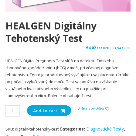
HEALGEN Digitálny
Tehotenský Test
€
4,02
bez DPH |
€
4,94
s DPH
HEALGEN Digital Pregnancy Test slúži na detekciu ľúdského
choriového gonádotropínu (hCG) v moči, pri včasnej diagnóze
tehotenstva. Tento je produkovaný vyvíjajúcou sa placentou krátko
po počatí a vylučovaný do moču. Test sa používa na získanie
vizuálneho kvalitatívneho výsledku. Len na použitie pri
samovyšetrení in vitro. Balenie obsahuje 1 test.
HEALGEN
Add to wishlist
Add to cart
Digitálny
Tehotenský
Categories:
Diagnostické Testy
,
SKU:
digitaln-tehotensky-test
test