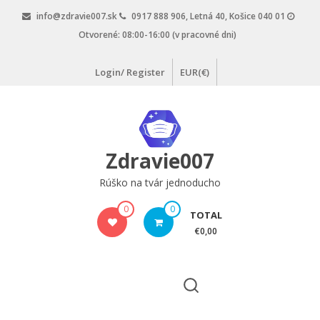
Skip
info@zdravie007.sk
0917 888 906, Letná 40, Košice 040 01
to
Otvorené: 08:00-16:00 (v pracovné dni)
content
Login/ Register
EUR(€)
Zdravie007
Rúško na tvár jednoducho
0
0
TOTAL
€0,00