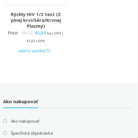
Rýchly HIV 1/2 test (Z
plnej krvi/Séra/Krvnej
Plazmy)
Original
Current
Price:
€
8,12
€
0,84
bez DPH |
price
price
€
1,03
s DPH
was:
is:
Add to wishlist
€8,12.
€0,84.
Ako nakupovať
Ako nakupovať
Špecifická objednávka