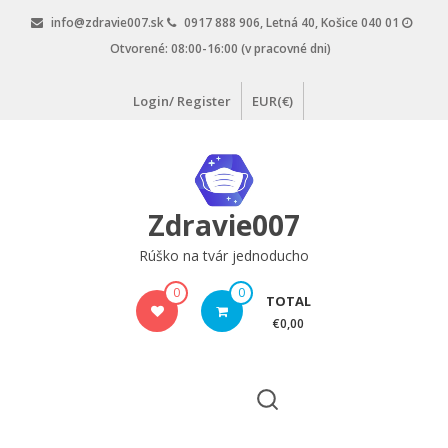
Skip
info@zdravie007.sk
0917 888 906, Letná 40, Košice 040 01
to
Otvorené: 08:00-16:00 (v pracovné dni)
content
Login/ Register
EUR(€)
Zdravie007
Rúško na tvár jednoducho
0
0
TOTAL
€0,00