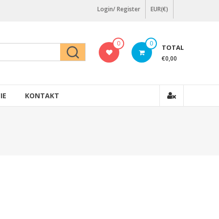
Login/ Register
EUR(€)
0
0
TOTAL
€0,00
IE
KONTAKT