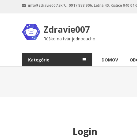
Skip
info@zdravie007.sk
0917 888 906, Letná 40, Košice 040 01
to
content
Zdravie007
Rúško na tvár jednoducho
Kategórie
DOMOV
OB
Login