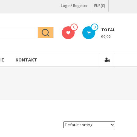
Login/ Register
EUR(€)
0
0
TOTAL
€0,00
IE
KONTAKT