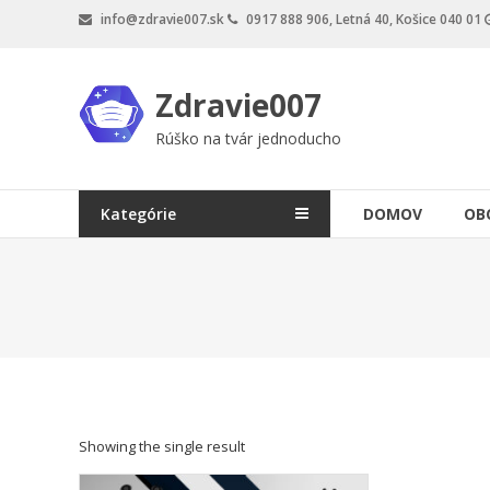
Skip
info@zdravie007.sk
0917 888 906, Letná 40, Košice 040 01
to
content
Zdravie007
Rúško na tvár jednoducho
Kategórie
DOMOV
OB
Showing the single result